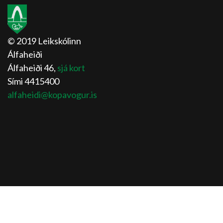
© 2019 Leikskólinn
Álfaheiði
Álfaheiði 46,
sjá kort
Sími 4415400
alfaheidi@kopavogur.is