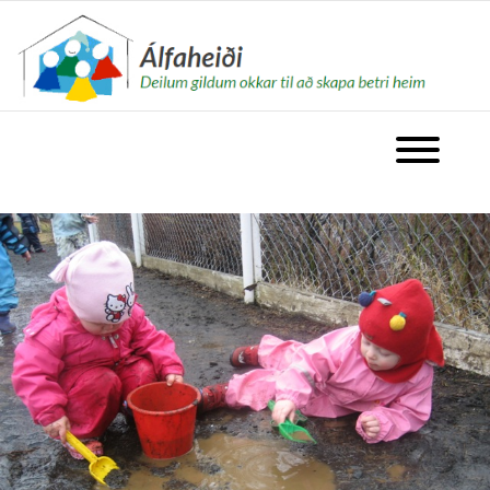
fara á forsíðu
Opna valm