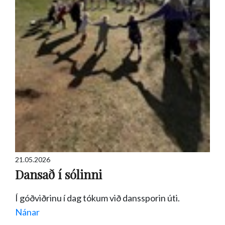
21.05.2026
Dansað í sólinni
Í góðviðrinu í dag tókum við danssporin úti.
Nánar