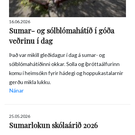
16.06.2026
Sumar- og sólblómahátíð í góða
veðrinu í dag
Það var mikill gleðidagur í dag á sumar- og
sólblómahátíðinni okkar. Solla og íþróttaálfurinn
komu í heimsókn fyrir hádegi og hoppukastalarnir
gerðu mikla lukku.
Nánar
25.05.2026
Sumarlokun skólaárið 2026