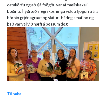
ostakörfu og að sjálfsögðu var afmæliskaka í
boðinu. Í lýðræðislegri kosningu völdu fjögurra ára
börnin grjónagraut og slátur í hádegismatinn og
það var vel við hæfi á þessum degi.
Til baka