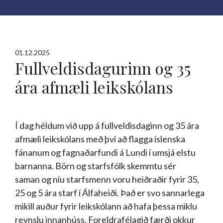
01.12.2025
Fullveldisdagurinn og 35
ára afmæli leikskólans
Í dag héldum við upp á fullveldisdaginn og 35 ára
afmæli leikskólans með því að flagga íslenska
fánanum og fagnaðarfundi á Lundi í umsjá elstu
barnanna. Börn og starfsfólk skemmtu sér
saman og níu starfsmenn voru heiðraðir fyrir 35,
25 og 5 ára starf í Álfaheiði. Það er svo sannarlega
mikill auður fyrir leikskólann að hafa þessa miklu
reynslu innanhúss. Foreldrafélagið færði okkur