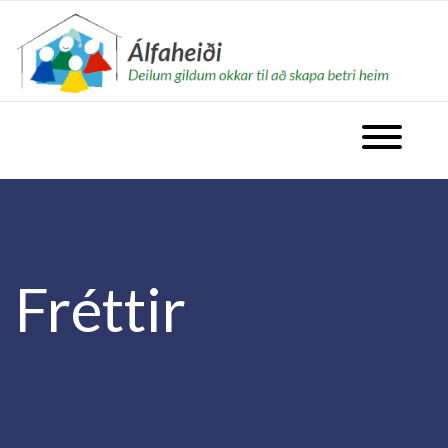
fara á forsíðu
Opna valm
Fréttir