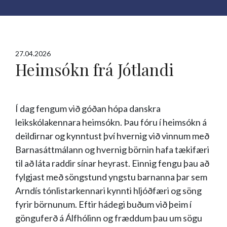
27.04.2026
Heimsókn frá Jótlandi
Í dag fengum við góðan hópa danskra
leikskólakennara heimsókn. Þau fóru í heimsókn á
deildirnar og kynntust því hvernig við vinnum með
Barnasáttmálann og hvernig börnin hafa tækifæri
til að láta raddir sínar heyrast. Einnig fengu þau að
fylgjast með söngstund yngstu barnanna þar sem
Arndís tónlistarkennari kynnti hljóðfæri og söng
fyrir börnunum. Eftir hádegi buðum við þeim í
gönguferð á Álfhólinn og fræddum þau um sögu