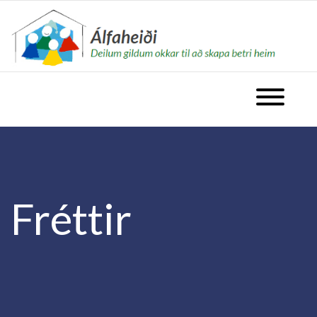
fara á forsíðu
Opna valm
Fréttir