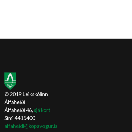
© 2019 Leikskólinn
Álfaheiði
Álfaheiði 46,
sjá kort
Sími 4415400
alfaheidi@kopavogur.is