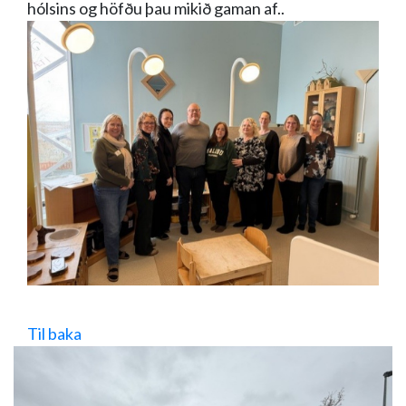
hólsins og höfðu þau mikið gaman af..
Til baka